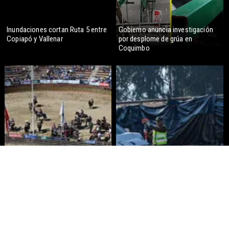
Inundaciones cortan Ruta 5 entre
Gobierno anuncia investigación
Copiapó y Vallenar
por desplome de grúa en
Coquimbo
Aprueban $160 millones para
Funcionario de la Armada
construir medialuna de rodeo en
enfrenta formalización por
Ñuble
cuasidelito de homicidio en Viña
del Mar