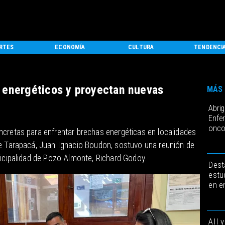
RTES
ECONOMÍA
CULTURA
TENDENCI
 energéticos y proyectan nuevas
MÁS 
Abri
Enfe
onco
oncretas para enfrentar brechas energéticas en localidades
de Tarapacá, Juan Ignacio Boudon, sostuvo una reunión de
nicipalidad de Pozo Almonte, Richard Godoy.
Dest
estu
en e
AII 