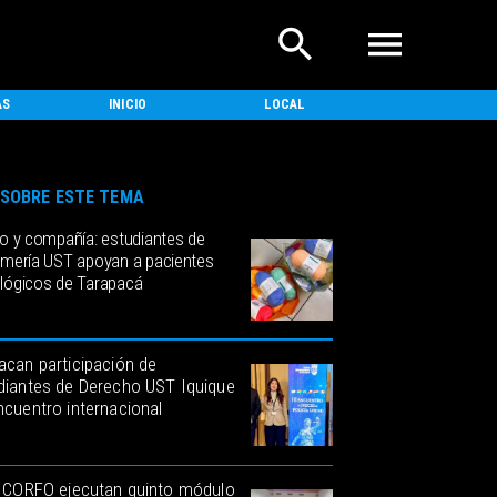
AS
INICIO
LOCAL
NACIONAL
SOBRE ESTE TEMA
go y compañía: estudiantes de
rmería UST apoyan a pacientes
lógicos de Tarapacá
acan participación de
diantes de Derecho UST Iquique
ncuentro internacional
y CORFO ejecutan quinto módulo