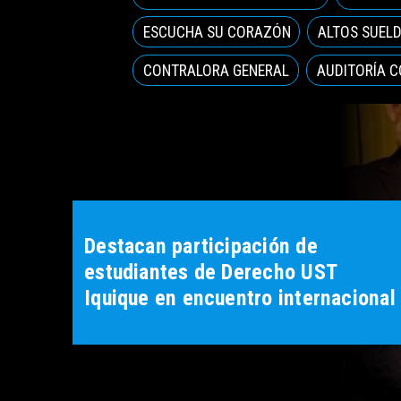
ESCUCHA SU CORAZÓN
ALTOS SUEL
CONTRALORA GENERAL
AUDITORÍA 
AII y CORFO ejecutan quinto
módulo de StartClima:
“Emprendimiento Sostenible y los
ODS”