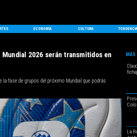
RTES
ECONOMÍA
CULTURA
TENDENCI
l Mundial 2026 serán transmitidos en
MÁS 
Claud
ficha
 la fase de grupos del próximo Mundial que podrás
.
Pres
Colo
La R