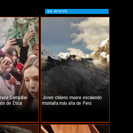
IR A
RECIENTE
ruce Campillai-
Joven chileno muere escalando
ión de Ética
montaña más alta de Perú