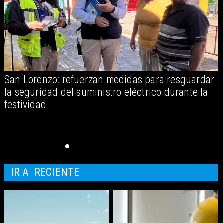
San Lorenzo: refuerzan medidas para resguardar
A
la seguridad del suministro eléctrico durante la
festividad
IR A
RECIENTE