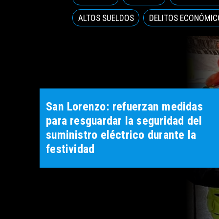
ALTOS SUELDOS
DELITOS ECONÓMIC
Destacan participación de
estudiantes de Derecho UST
Iquique en encuentro internacional