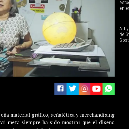
estu
en e
AII 
de S
Sost
seña material gráfico, señalética y merchandising
“Mi meta siempre ha sido mostrar que el diseño