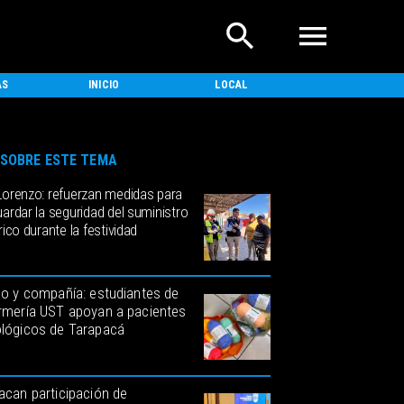
AS
INICIO
LOCAL
NACIONAL
SOBRE ESTE TEMA
Lorenzo: refuerzan medidas para
ardar la seguridad del suministro
rico durante la festividad
go y compañía: estudiantes de
rmería UST apoyan a pacientes
lógicos de Tarapacá
acan participación de