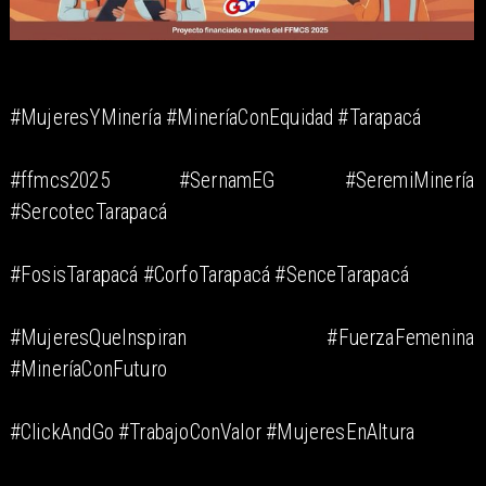
#MujeresYMinería #MineríaConEquidad #Tarapacá
#ffmcs2025 #SernamEG #SeremiMinería
#SercotecTarapacá
#FosisTarapacá #CorfoTarapacá #SenceTarapacá
#MujeresQueInspiran #FuerzaFemenina
#MineríaConFuturo
#ClickAndGo #TrabajoConValor #MujeresEnAltura