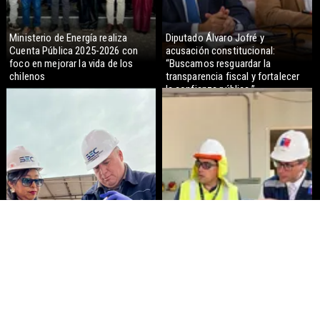
Ministerio de Energía realiza
Diputado Álvaro Jofré y
Cuenta Pública 2025-2026 con
acusación constitucional:
foco en mejorar la vida de los
“Buscamos resguardar la
chilenos
transparencia fiscal y fortalecer
la confianza pública.”
Autoridades refuerzan control a
Autoridades efectúan visita
la calidad de los combustibles en
técnica a proyecto de ampliación
Alto Hospicio
de la Subestación Palafitos que
reforzará el suministro eléctrico