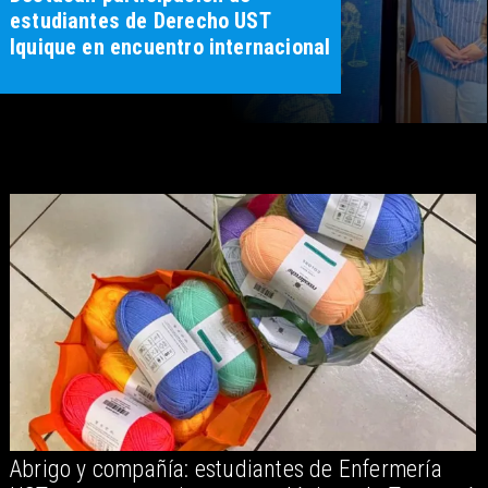
módulo de StartClima:
“Emprendimiento Sostenible y los
ODS”
Abrigo y compañía: estudiantes de Enfermería
D