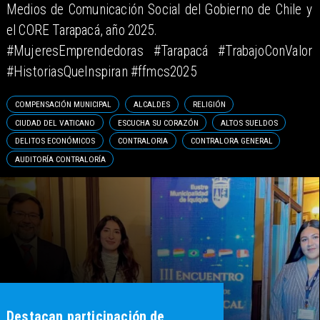
Medios de Comunicación Social del Gobierno de Chile y
el CORE Tarapacá, año 2025.
#MujeresEmprendedoras #Tarapacá #TrabajoConValor
#HistoriasQueInspiran #ffmcs2025
COMPENSACIÓN MUNICIPAL
ALCALDES
RELIGIÓN
CIUDAD DEL VATICANO
ESCUCHA SU CORAZÓN
ALTOS SUELDOS
DELITOS ECONÓMICOS
CONTRALORIA
CONTRALORA GENERAL
AUDITORÍA CONTRALORÍA
AII y CORFO ejecutan quinto