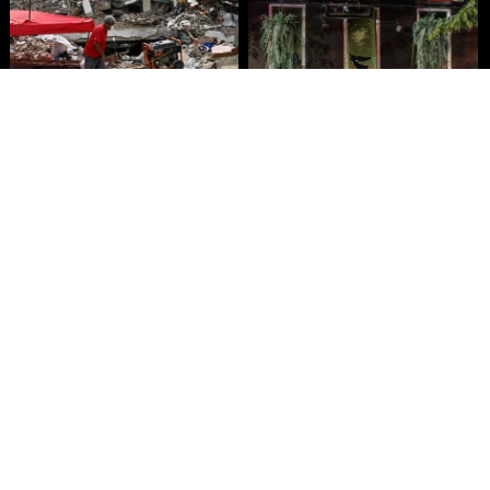
Presidenta de Venezuela promete
Incendio en bar de Bangkok deja
4.000 viviendas para
27 muertos
damnificados por terremotos