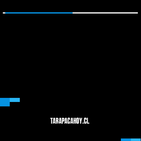
Policía alemana abate a
Terremotos en Venezuela: Cifra
sospechoso por ataque
de fallecidos se incrementa a
'islamista' en Marcha del Orgullo
cerca de 5.400
en Berlín