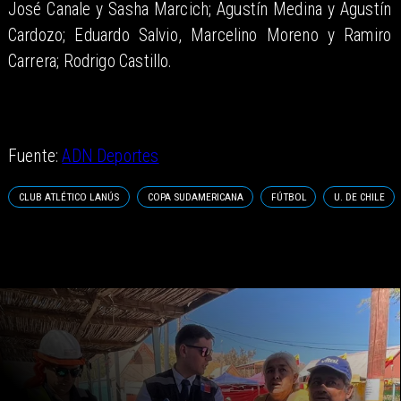
José Canale y Sasha Marcich; Agustín Medina y Agustín
Cardozo; Eduardo Salvio, Marcelino Moreno y Ramiro
Carrera; Rodrigo Castillo.
Fuente:
ADN Deportes
CLUB ATLÉTICO LANÚS
COPA SUDAMERICANA
FÚTBOL
U. DE CHILE