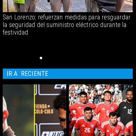
San Lorenzo: refuerzan medidas para resguardar
A
la seguridad del suministro eléctrico durante la
festividad
IR A
RECIENTE