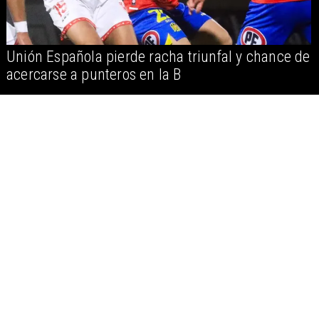
Unión Española pierde racha triunfal y chance de
acercarse a punteros en la B
Tribunal de Disciplina decide sobre trifulca UC vs