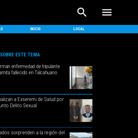
AS
INICIO
LOCAL
NACIONAL
SOBRE ESTE TEMA
irman enfermedad de tripulante
amita fallecido en Talcahuano
alizan a Exseremi de Salud por
unto Delito Sexual
ados sorprenden a la región del