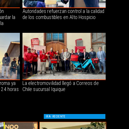
ón
Autoridades refuerzan control a la calidad
ardar la
de los combustibles en Alto Hospicio
la
oroma ya
La electromovilidad llegó a Correos de
s 24 horas
Chile sucursal Iquique
IR A
RECIENTE