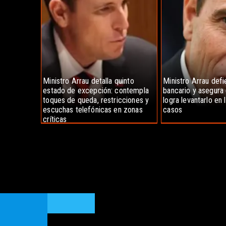
Ministro Arrau detalla quinto
Ministro Arrau def
estado de excepción: contempla
bancario y asegura 
toques de queda, restricciones y
logra levantarlo en
escuchas telefónicas en zonas
casos
críticas