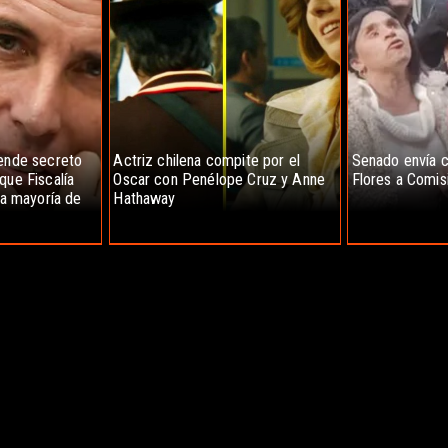
iende secreto
Actriz chilena compite por el
Senado envía c
que Fiscalía
Oscar con Penélope Cruz y Anne
Flores a Comis
 la mayoría de
Hathaway