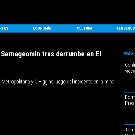
RTES
ECONOMÍA
CULTURA
TENDENCI
y Sernageomin tras derrumbe en El
MÁS 
Conf
vietn
Metropolitana y O'Higgins luego del incidente en la mina.
Form
Pres
Torn