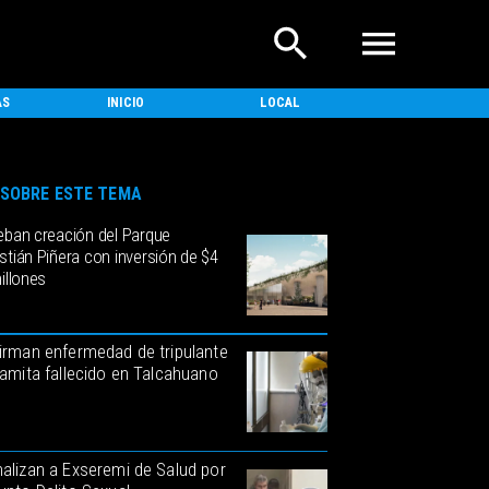
AS
INICIO
LOCAL
NACIONAL
SOBRE ESTE TEMA
eban creación del Parque
tián Piñera con inversión de $4
illones
irman enfermedad de tripulante
namita fallecido en Talcahuano
alizan a Exseremi de Salud por