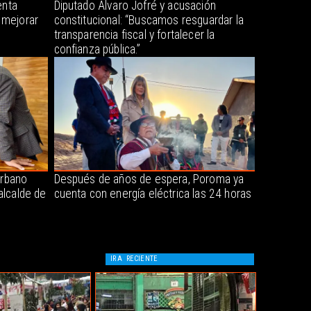
enta
Diputado Álvaro Jofré y acusación
 mejorar
constitucional: “Buscamos resguardar la
transparencia fiscal y fortalecer la
confianza pública.”
urbano
Después de años de espera, Poroma ya
alcalde de
cuenta con energía eléctrica las 24 horas
IR A
RECIENTE