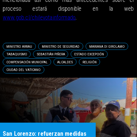
proceso estará disponible en la web
www.gob.cl/chilevotainformado
.
MINISTRO ARRAU
MINISTRO DE SEGURIDAD
MARIANA DI GIROLAMO
TABAQUISMO
SEBASTIÁN PIÑERA
ESTADO EXCEPCIÓN
COMPENSACIÓN MUNICIPAL
ALCALDES
RELIGIÓN
CIUDAD DEL VATICANO
San Lorenzo: refuerzan medidas