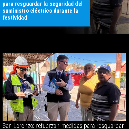
para resguardar la seguridad del
suministro eléctrico durante la
festividad
San Lorenzo: refuerzan medidas para resguardar
A