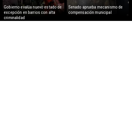
Gobierno evalúa nuevo estado de
Senado aprueba mecanismo de
excepción en barrios con alta
compensación municipal
criminalidad
Gobierno despacha a ley la
Corte Suprema confirma pago de
megarreforma: Alcaldes recurrirán
$1.000 millones por caso
al TC
ProCultura