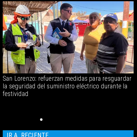
San Lorenzo: refuerzan medidas para resguardar
A
la seguridad del suministro eléctrico durante la
festividad
IR A
RECIENTE