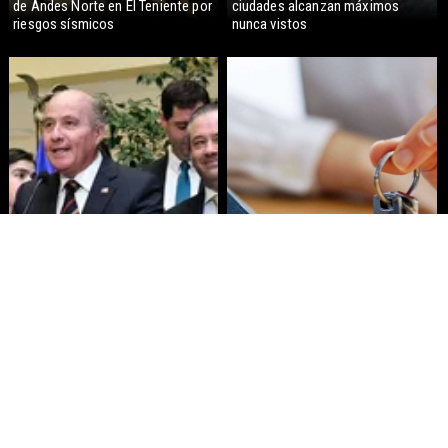
de Andes Norte en El Teniente por
ciudades alcanzan máximos
riesgos sísmicos
nunca vistos
Senado aprueba mecanismo de
Proyecto de Gobierno amplía
compensación municipal
beneficio para comprar primera
vivienda: tope a 6.000 UF y 30 mil
cupos