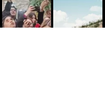
Senado envía cruce Campillai-
Aprueban creación del Parque
Flores a Comisión de Ética
Sebastián Piñera con inversión de
$4 mil millones