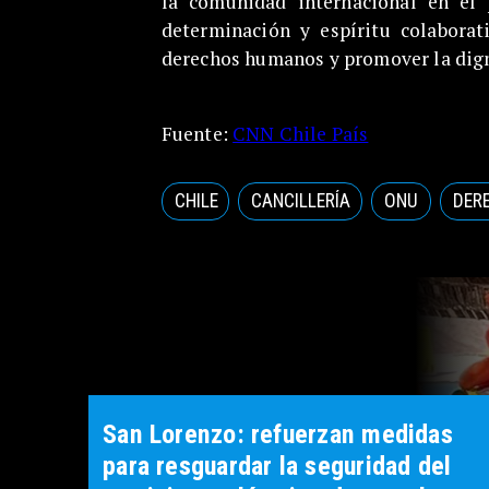
la comunidad internacional en el 
determinación y espíritu colaborat
derechos humanos y promover la dig
Fuente:
CNN Chile País
CHILE
CANCILLERÍA
ONU
DER
San Lorenzo: refuerzan medidas
para resguardar la seguridad del