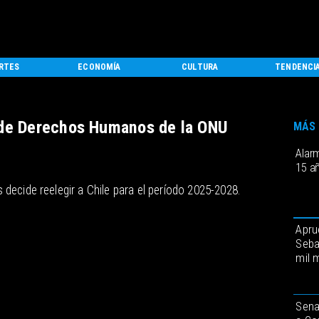
RTES
ECONOMÍA
CULTURA
TENDENCI
 de Derechos Humanos de la ONU
MÁS 
Alar
15 a
decide reelegir a Chile para el período 2025-2028.
Apru
Seba
mil 
Sena