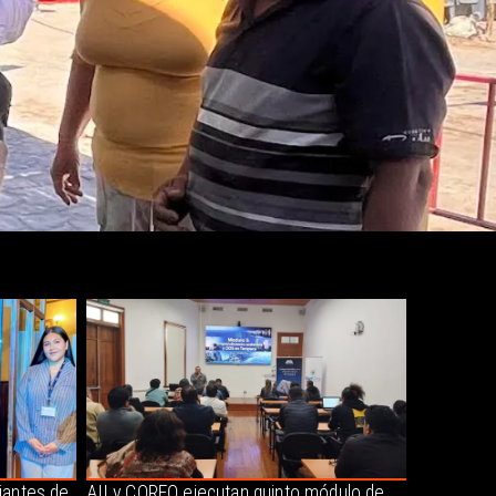
iantes de
AII y CORFO ejecutan quinto módulo de