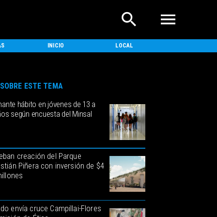
AS
INICIO
LOCAL
NACIONAL
SOBRE ESTE TEMA
mante hábito en jóvenes de 13 a
ños según encuesta del Minsal
eban creación del Parque
stián Piñera con inversión de $4
millones
do envía cruce Campillai-Flores