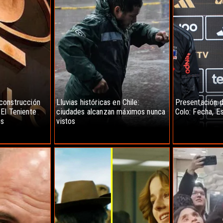
construcción
Lluvias históricas en Chile:
Presentación d
El Teniente
ciudades alcanzan máximos nunca
Colo: Fecha, E
os
vistos