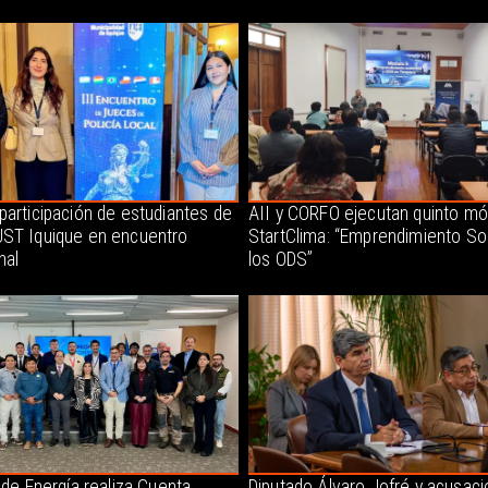
participación de estudiantes de
AII y CORFO ejecutan quinto mó
ST Iquique en encuentro
StartClima: “Emprendimiento So
nal
los ODS”
 de Energía realiza Cuenta
Diputado Álvaro Jofré y acusaci