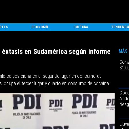
RTES
ECONOMÍA
CULTURA
TENDENCI
 éxtasis en Sudamérica según informe
MÁS 
Cort
$1.0
hile se posiciona en el segundo lugar en consumo de
, ocupa el tercer lugar y cuarto en consumo de cocaína.
Code
Ande
ries
Lluvi