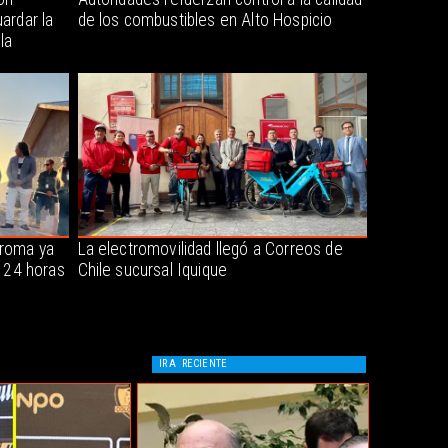
ardar la
de los combustibles en Alto Hospicio
la
oroma ya
La electromovilidad llegó a Correos de
s 24 horas
Chile sucursal Iquique
IR A
RECIENTE