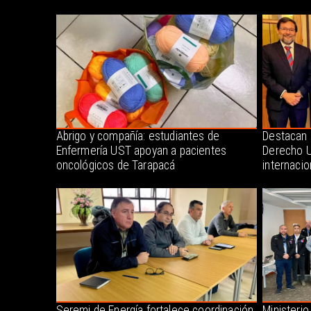
Abrigo y compañía: estudiantes de
Destacan 
Enfermería UST apoyan a pacientes
Derecho U
oncológicos de Tarapacá
internacio
Seremi de Energía fortalece coordinación
Ministerio