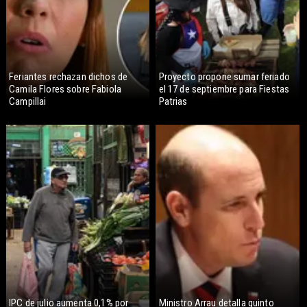
Feriantes rechazan dichos de
Proyecto propone sumar feriado
Camila Flores sobre Fabiola
el 17 de septiembre para Fiestas
Campillai
Patrias
IPC de julio aumenta 0,1% por
Ministro Arrau detalla quinto