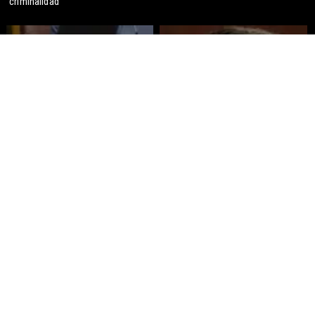
criminalidad
Gobierno despacha a ley la
Corte Suprema confirma pago de
megarreforma: Alcaldes recurrirán
$1.000 millones por caso
al TC
ProCultura