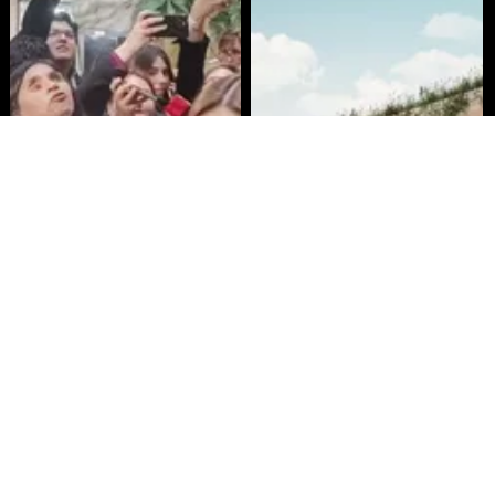
Senado envía cruce Campillai-
Aprueban creación del Parque
Flores a Comisión de Ética
Sebastián Piñera con inversión de
$4 mil millones