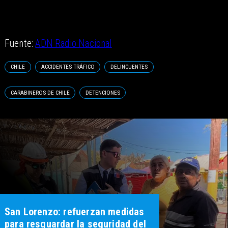
Fuente:
ADN Radio Nacional
CHILE
ACCIDENTES TRÁFICO
DELINCUENTES
CARABINEROS DE CHILE
DETENCIONES
San Lorenzo: refuerzan medidas
para resguardar la seguridad del