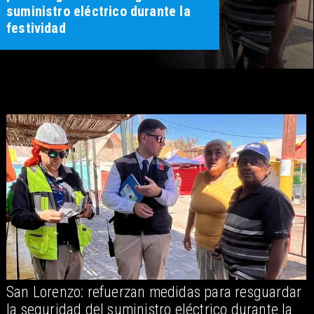
suministro eléctrico durante la
festividad
San Lorenzo: refuerzan medidas para resguardar
A
la seguridad del suministro eléctrico durante la