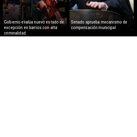
Gobierno evalúa nuevo estado de
Senado aprueba mecanismo de
excepción en barrios con alta
compensación municipal
criminalidad
Gobierno despacha a ley la
Corte Suprema confirma pago de
megarreforma: Alcaldes recurrirán
$1.000 millones por caso
al TC
ProCultura