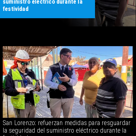
suministro eléctrico durante la
festividad
San Lorenzo: refuerzan medidas para resguardar
A
la seguridad del suministro eléctrico durante la