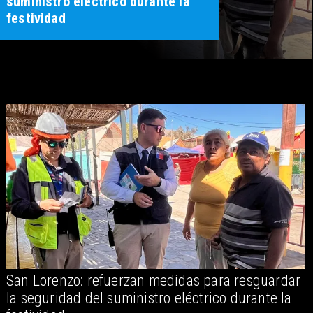
suministro eléctrico durante la
festividad
San Lorenzo: refuerzan medidas para resguardar
A
la seguridad del suministro eléctrico durante la