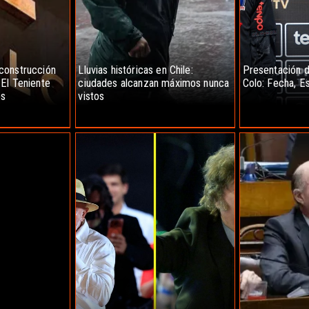
construcción
Lluvias históricas en Chile:
Presentación d
El Teniente
ciudades alcanzan máximos nunca
Colo: Fecha, E
os
vistos