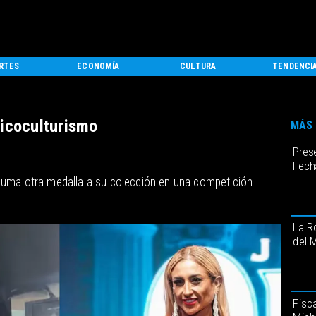
RTES
ECONOMÍA
CULTURA
TENDENCI
sicoculturismo
MÁS 
Pres
Fecha
 suma otra medalla a su colección en una competición
La R
del 
Fisca