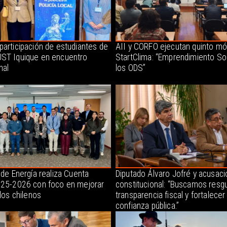
participación de estudiantes de
AII y CORFO ejecutan quinto mó
ST Iquique en encuentro
StartClima: “Emprendimiento So
nal
los ODS”
 de Energía realiza Cuenta
Diputado Álvaro Jofré y acusaci
025-2026 con foco en mejorar
constitucional: “Buscamos resgu
 los chilenos
transparencia fiscal y fortalecer 
confianza pública.”