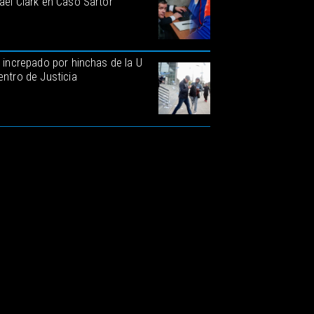
ael Clark en Caso Sartor
k increpado por hinchas de la U
entro de Justicia