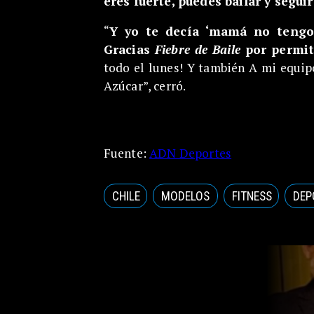
eres fuerte, puedes bailar y segui
“
Y yo te decía ‘mamá no tengo
Gracias
Fiebre de Baile
por permiti
todo el lunes! Y también A mi equip
Azúcar”, cerró.
Fuente:
ADN Deportes
CHILE
MODELOS
FITNESS
DEP