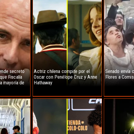
iende secreto
Actriz chilena compite por el
Senado envía c
que Fiscalía
Oscar con Penélope Cruz y Anne
Flores a Comis
 la mayoría de
Hathaway