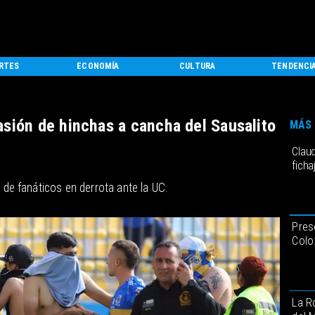
RTES
ECONOMÍA
CULTURA
TENDENCI
sión de hinchas a cancha del Sausalito
MÁS 
Claud
ficha
d de fanáticos en derrota ante la UC.
Pres
Colo
La R