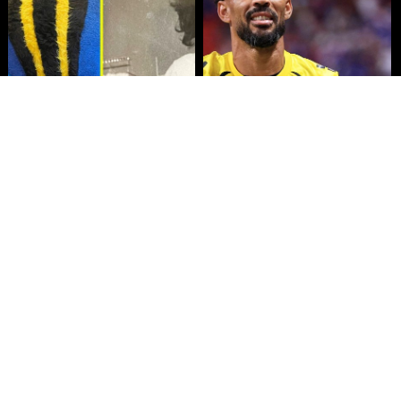
Fallece Lucy López Cruz, primera
Confirman fecha de llegada de
medallista chilena en Juegos
Vozinha a Colo Colo
Panamericanos