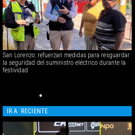
San Lorenzo: refuerzan medidas para resguardar
A
la seguridad del suministro eléctrico durante la
festividad
IR A
RECIENTE