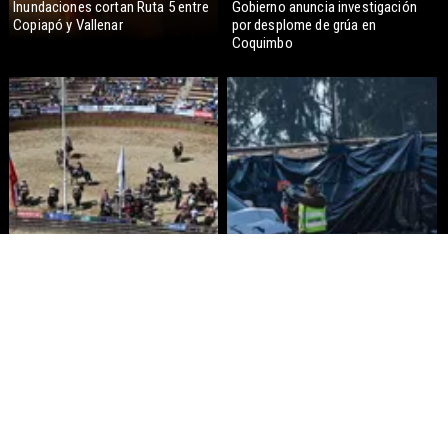
Inundaciones cortan Ruta 5 entre
Gobierno anuncia investigación
Copiapó y Vallenar
por desplome de grúa en
Coquimbo
Aprueban $160 millones para
Funcionario de la Armada
construir medialuna de rodeo en
enfrenta formalización por
Ñuble
cuasidelito de homicidio en Viña
del Mar