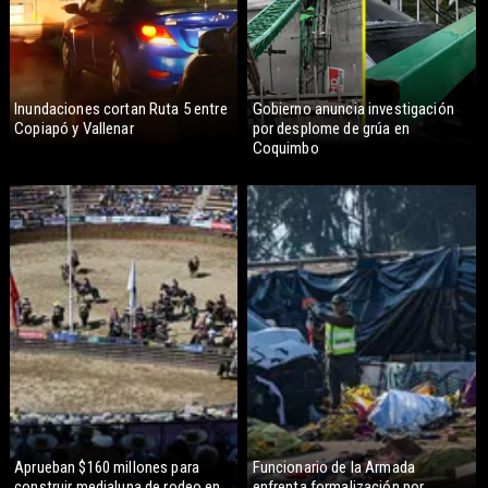
Inundaciones cortan Ruta 5 entre
Gobierno anuncia investigación
Copiapó y Vallenar
por desplome de grúa en
Coquimbo
Aprueban $160 millones para
Funcionario de la Armada
construir medialuna de rodeo en
enfrenta formalización por