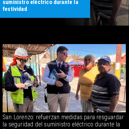
suministro eléctrico durante la
festividad
San Lorenzo: refuerzan medidas para resguardar
A
la seguridad del suministro eléctrico durante la