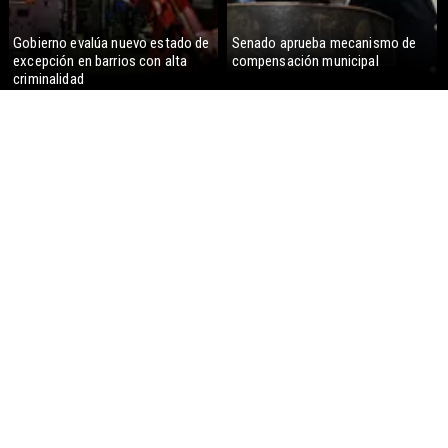
Gobierno evalúa nuevo estado de
Senado aprueba mecanismo de
excepción en barrios con alta
compensación municipal
criminalidad
Gobierno despacha a ley la
Corte Suprema confirma pago de
megarreforma: Alcaldes recurrirán
$1.000 millones por caso
al TC
ProCultura