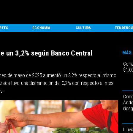
RTES
ECONOMÍA
CULTURA
TENDENCI
ce un 3,2% según Banco Central
MÁS 
Cort
$1.0
macec de mayo de 2025 aumentó un 3,2% respecto al mismo
lizada tuvo una disminución del 0,2% con respecto al mes
s.
Code
Ande
ries
Lluvi