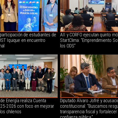
participación de estudiantes de
AII y CORFO ejecutan quinto mó
ST Iquique en encuentro
StartClima: “Emprendimiento So
nal
los ODS”
 de Energía realiza Cuenta
Diputado Álvaro Jofré y acusaci
025-2026 con foco en mejorar
constitucional: “Buscamos resgu
 los chilenos
transparencia fiscal y fortalecer 
confianza pública.”