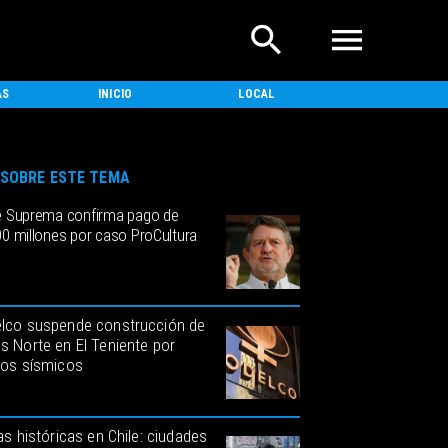
AS
INICIO
LOCAL
NACIONAL
SOBRE ESTE TEMA
e Suprema confirma pago de
00 millones por caso ProCultura
lco suspende construcción de
s Norte en El Teniente por
gos sísmicos
as históricas en Chile: ciudades