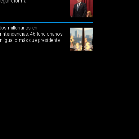
egarreforma
dos millonarios en
rintendencias: 46 funcionarios
n igual o más que presidente