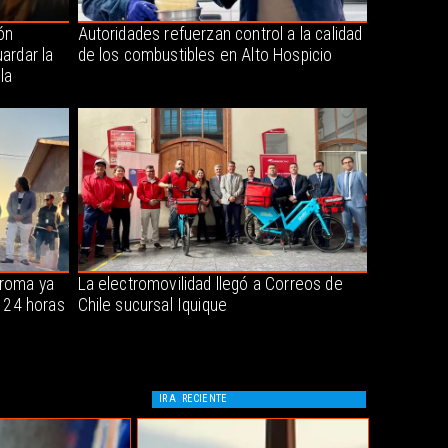
ón
Autoridades refuerzan control a la calidad
ardar la
de los combustibles en Alto Hospicio
la
oroma ya
La electromovilidad llegó a Correos de
s 24 horas
Chile sucursal Iquique
IR A
RECIENTE