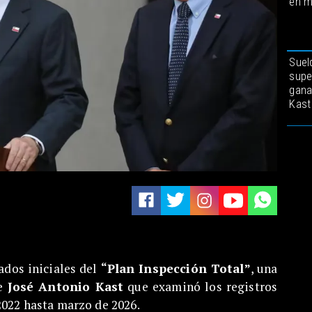
en m
Suel
supe
gana
Kast
ados iniciales del
“Plan Inspección Total”
, una
te
José Antonio Kast
que examinó los registros
2022 hasta marzo de 2026.