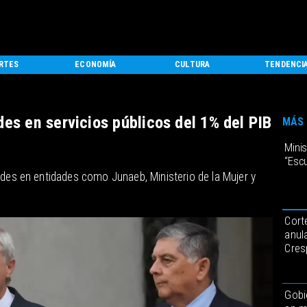
RTES
ECONOMÍA
CULTURA
TENDENCI
des en servicios públicos del 1% del PIB
MÁS 
Minis
“Esc
ades en entidades como Junaeb, Ministerio de la Mujer y
Cort
anul
Cres
Gobi