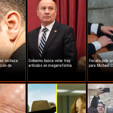
nes rechaza
Gobierno busca vetar tres
Fiscalía pide p
ución de
artículos en megarreforma
para Michael C