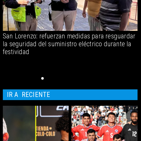
San Lorenzo: refuerzan medidas para resguardar
A
la seguridad del suministro eléctrico durante la
festividad
IR A
RECIENTE