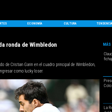
RTES
ECONOMÍA
CULTURA
TENDENCI
nda ronda de Wimbledon
MÁS 
Claud
ficha
do de Cristian Garin en el cuadro principal de Wimbledon,
ingresar como lucky loser.
Pres
Colo
La R