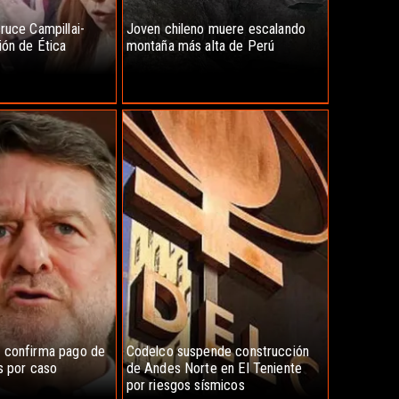
ruce Campillai-
Joven chileno muere escalando
ión de Ética
montaña más alta de Perú
 confirma pago de
Codelco suspende construcción
s por caso
de Andes Norte en El Teniente
por riesgos sísmicos