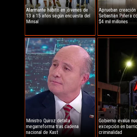
Alarmante hábito en jóvenes de
Aprueban creación
13 a 15 años según encuesta del
Sebastián Piñera co
Minsal
$4 mil millones
Ministro Quiroz detalla
Gobierno evalúa nu
megarreforma tras cadena
excepción en barrio
nacional de Kast
criminalidad