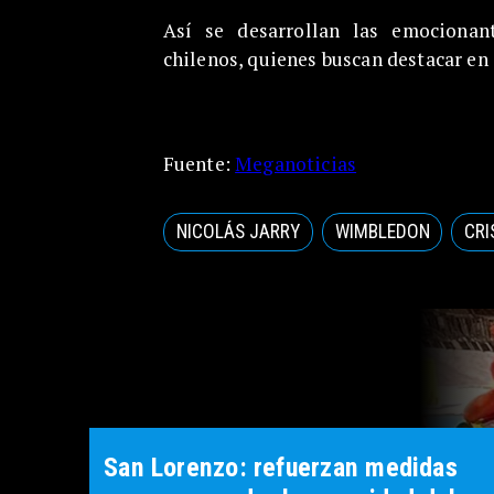
Así se desarrollan las emocionan
chilenos, quienes buscan destacar en 
Fuente:
Meganoticias
NICOLÁS JARRY
WIMBLEDON
CRI
San Lorenzo: refuerzan medidas