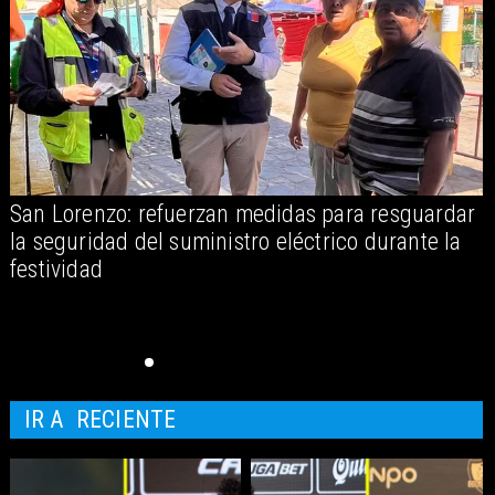
San Lorenzo: refuerzan medidas para resguardar
A
la seguridad del suministro eléctrico durante la
festividad
IR A
RECIENTE